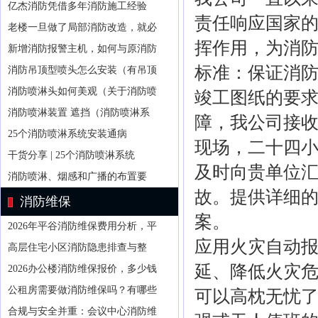
亿杰消防凭借多年消防施工经验
责任响应国家
老楼一旦做了局部消防改造，就必
挥作用，为消
新增消防报警主机，如何与原消防
标准：保证消
消防吊顶型喷头怎么安装（有吊顶
消防喷淋头如何美观（关于消防喷
竣工图纸的要
消防喷淋装置 遮挡（消防喷淋系
障，我公司接收
25个消防喷淋系统安装通病
现场，二十四
干货分享 | 25个消防喷淋系统
及时向贵单位
消防喷淋、烟感和广播的布置要
故。提供详细
消防维保
案。
2026年平谷消防维保费用分析，平
应用火灾自动报
高层住宅小区消防隐患排查与整
延、降低火灾
2026办公楼消防维保报价，多少钱
公租房需要做消防维保吗？有哪些
可以高枕无忧
合规与安全并重：会议中心消防维