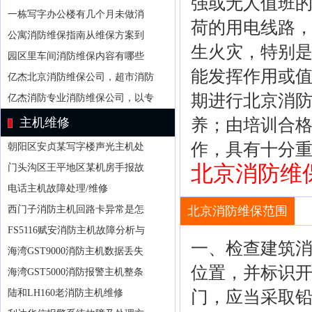
强或无人值班
一栋写字办公楼有几个月未做消
荷的用电线路
公寓消防维保指南从维保方案到
生火灾，特别
园区里车间消防维保内容有哪些
能发挥作用或
亿杰北京消防维保公司，超市消防
期进行北京消
亿杰消防专业消防维保公司，以专
主机维修
养；由培训合
作，具有十分
朝阳区安贞某写字楼声光主机处
北京消防维保服
门头沟区王平地区某机房手报故
电话主机故障处理/维修
西门子消防主机回路卡异常是怎
北京消防维保范围
FS5116赋安消防主机故障分析与
一、检查建筑
海湾GST9000消防主机数据丢失
位置，并标识
海湾GST5000消防报警主机整条
陆和LH160老消防主机维修
门，应当采取