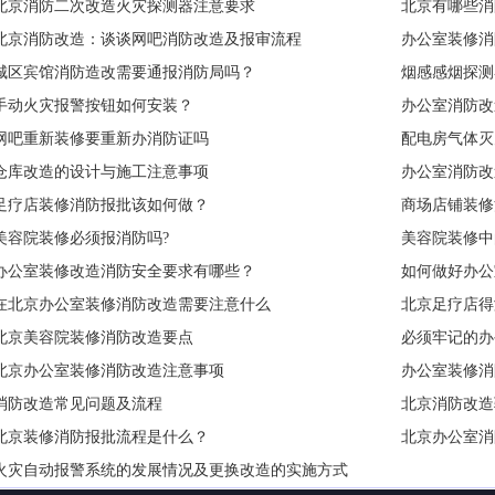
北京消防二次改造火灾探测器注意要求
北京有哪些消
北京消防改造：谈谈网吧消防改造及报审流程
办公室装修消
城区宾馆消防造改需要通报消防局吗？
烟感感烟探测
手动火灾报警按钮如何安装？
办公室消防改
网吧重新装修要重新办消防证吗
配电房气体灭
仓库改造的设计与施工注意事项
办公室消防改
足疗店装修消防报批该如何做？
商场店铺装修
美容院装修必须报消防吗?
美容院装修中
办公室装修改造消防安全要求有哪些？
如何做好办公
在北京办公室装修消防改造需要注意什么
北京足疗店得
北京美容院装修消防改造要点
必须牢记的办
北京办公室装修消防改造注意事项
办公室装修消
消防改造常见问题及流程
北京消防改造
北京装修消防报批流程是什么？
北京办公室消
火灾自动报警系统的发展情况及更换改造的实施方式